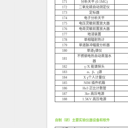
171
分析天平 (0.1MG)
172
二氧化硫自动测定仪
173
定标器
174
电子分析天平
175
电压灵敏前置放大器
176
电荷灵敏前置放大器
177
地浸装置
178
单相辐射热计
179
单道脉冲幅度分析器
180
单道γ谱仪
不锈钢电热自动蒸馏水
181
器
182
γ /X 能谱探头
183
α、β、γ源
184
X γ个人计量仪
185
NIM 插件机箱
186
He3 正比计数管
187
3kv 高压电源
188
1.5KV 高压电源
自制（研）主要实验仪器设备和软件