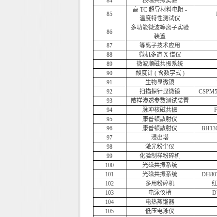
84
核磁共振实验
高 TC 超导材料电阻 -
85
温度特性测试仪
多功能微波等离子实验
86
装置
87
等离子技术应用
88
微机多道 X 谱仪
89
微波顺磁共振系统
90
酸度计 ( 含数字式 )
91
生物显微镜
92
扫描探针显微镜
CSPM5
93
散样渗透参数测试装置
94
脉冲核磁共振
95
康普顿散射仪
96
康普顿散射仪
BH13
97
浸出塔
98
激光粉尘仪
99
化验制样粉碎机
100
光磁共振系统
101
光磁共振系统
DH80
102
多用粉碎机
红
103
电泳仪槽
D
104
电热蒸馏器
105
低压电泳仪