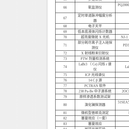
PQ200
66
氡监测仪
定时单道脉冲幅度分析
67
器
68
电子天平
69
低本底液体闪烁计数器
70
超亮度微斑 X 光机
NJ-
部分耗尽离子注入硅探
71
PD3
测仪
72
X 射线粉末衍射仪
73
PTW 剂量检测系统
LaBr3 （ Ce) 闪烁 r 谱
74
La
仪
75
ICP 光线谱仪
76
14 C β 源
77
PCTRAN 软件
78
238 Pu-Be 中子源系统
2OC
79
原样渗透系数测试架
51SE
80
溴化镧探测器
81
微机型普郎克测定
82
塞曼效应（一套）
83
塞曼效应