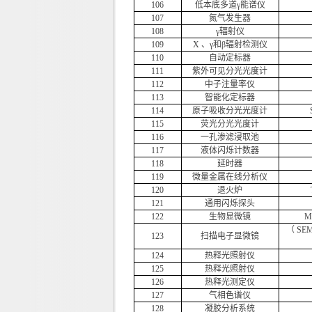
106
低本底多道γ能谱仪
107
氮气发生器
108
γ辐射仪
109
X 、γ和β辐射检测仪
110
自动定标器
111
紫外可见分光光度计
112
中子注量率仪
113
智能化定标器
114
原子吸收分光光度计
115
荧光分光光度计
116
一孔渗滤浸取池
117
液体闪烁计数器
118
延时器
119
微量金属在线分析仪
120
退火炉
121
通用闪烁探头
122
生物显微镜
M
（ SE
123
扫描电子显微镜
124
热释光照射仪
125
热释光照射仪
126
热释光测定仪
127
气相色谱仪
128
凝胶分析系统