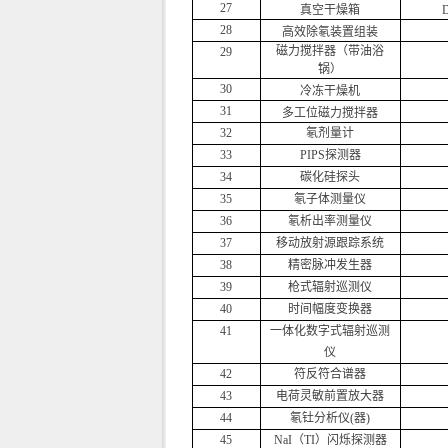
27
真空干燥箱
28
高效除氡装置组装
磁力搅拌器（带油浴
29
锅）
30
冷冻干燥机
31
多工位磁力搅拌器
32
氡剂量计
33
PIPS探测器
34
碳化硅探头
35
氡子体测量仪
36
氡析出率测量仪
37
移动放射源跟踪系统
38
精密脉冲发生器
39
枪式辐射巡测仪
40
时间幅度变换器
41
一体化数字式辐射巡测
仪
42
符反符合谱器
43
电荷灵敏前置放大器
44
氡钍分析仪(器)
45
NaI（TI）闪烁探测器