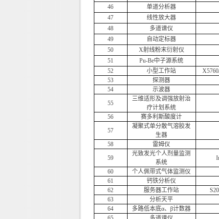
46
单道分析器
47
线性放大器
48
多道谱仪
49
自动定标器
50
X射线粉末衍射仪
51
Pu-Be中子源系统
52
小型工作站
X5760
53
探测器
54
示波器
三维适形及调强放射治
55
疗计划系统
56
赛多利斯酸度计
凝聚式单分散气溶胶发
57
生器
58
雷姆仪
光致发光个人剂量监测
59
I
系统
60
个人佩带式气体监测仪
61
钙铁分析仪
62
服务器工作站
S2
63
分析天平
64
多路低本底α、β计数器
65
多道谱仪