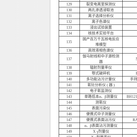
129
裂变电离室探测仪
130
两孔渗透浸取池
131
离子选择分析仪
132
离子色谱仪
133
浸出试验装置
134
核技术实验平台
国产百万千瓦核电反应
135
堆模型
136
高效液相色谱仪
伽马射线和中子源检测
137
器
138
辐射剂量率仪
139
鄂式破碎机
140
多功能沾污计量仪
手持
141
氡钍分析仪 ( 器 )
142
电子氡监测仪
143
单路低本α、β测量仪
BH12
144
测氡仪
145
表面污染仪
146
便携式中子测量仪
147
便携式表面沾污仪
R
148
α、β表面沾污测量仪
149
X γ剂量仪