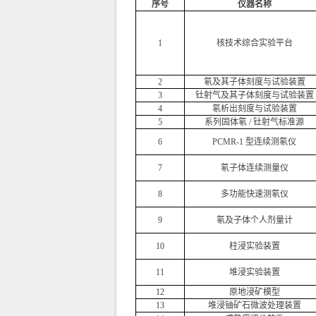
序号
仪器名称
1
核技术综合实验平台
2
氡及其子体刻度与试验装置
3
钍射气及其子体刻度与试验装置
4
氡析出刻度与试验装置
5
系列固体氡 / 钍射气标准源
6
PCMR-1 型连续测氡仪
7
氡子体连续测量仪
8
多功能快速测氡仪
9
氡及子体个人剂量计
10
柱浸实验装置
11
堆浸实验装置
12
原地浸矿模型
1
3
堆浸铀矿石微波处理装置