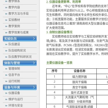
教学体系
2. 仪器设备更新率、利用率
近年来，“中心”在学校和各学院经费的支持下
教学内容
实验设备利用率达到85%以上。中心积极提高
教学方法与手段
究生和教师，同时面向相关专业师生和校外单位
息；③拓宽服务功能，主要服务实验教学计划任
实验教材
仪器设备信息均上载到“湖南高校大型仪器设备公
教学案例
扩大使用范围。
3. 自制仪器设备情况
教学效果与成果
实验教师结合实验教学与工程实验研制开发了
境γ谱仪、氡及其子体刻度与试验装置、钍射气
队伍建设
射气标准源、PCMR-1型连续测氡仪、NR20
长距离浸出实验装置、柱浸实验装置、原地破碎
队伍结构状况
展现在实验教学中，提升了实验教学水平。所研
队伍教学科研状况
主要仪器设备一览表
管理体制
序号
设备名称
信息平台
1
磁力搅拌器
L
运行机制
2
鼓风干燥箱
3
真空干燥箱
4
旋片式真空泵
仪器设备
大流量大气颗粒物（气
5
维护与运行
溶胶）分级采样器
环境与安全
6
气溶胶采样装置/滤膜