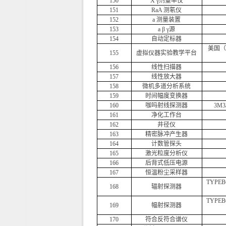
150
X γ剂量率仪
151
RaA 测氡仪
152
a 测量装置
153
a β γ源
154
自动定标器
美国（
155
虚拟仪器实验教学平台
156
线性扫描器
157
线性放大器
158
微机多道分析系统
159
时间幅度变换器
160
咖吗射线探测器
3M3
161
净化工作台
162
井径仪
163
精密脉冲产生器
164
计数管探头
165
激光粒度分析仪
166
后背式低压电源
167
恒温粉尘采样器
TYPEB
168
辐射探测器
TYPEB
169
幅射探测器
170
符合反符合谱仪