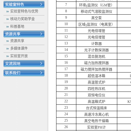
7
环境γ监测仪（GM管）
8
实验室特色与优势
移动式气溶胶监测仪
9
真空泵
核动力奖助学金
10
区域γ监测仪（电离室）
科普基地
11
光电倍增管
12
光电倍增管
资源共享
13
计数器
多媒体课件
14
光子计数探测器
实验室开放
15
混合脱泡机
16
磁力加热搅拌器
17
磁力搅拌加热搅拌器
18
超低温冰箱
19
高温管式炉
20
四柱热压机
21
双恒电位仪
22
高温箱式炉
K
23
台式恒温摇床
24
高速冷冻离心机
25
真空电热干燥箱
26
实验室PH计